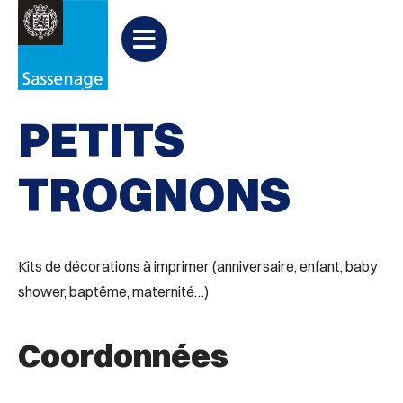
Aller au menu
Aller au contenu
PARTAGER
Partager
Aller à la recherche

Evènementiel
sur
Menu
Facebook
PETITS
TROGNONS
Kits de décorations à imprimer (anniversaire, enfant, baby
shower, baptême, maternité…)
Coordonnées