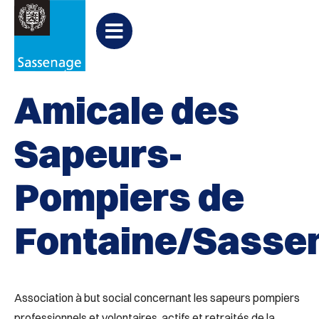
Aller au menu
Aller au contenu
PARTAGER
Partager
Aller à la recherche

Actifs et solidaires
sur
Menu
Facebook
Amicale des
Sapeurs-
Pompiers de
Fontaine/Sasse
Association à but social concernant les sapeurs pompiers
professionnels et volontaires, actifs et retraités de la