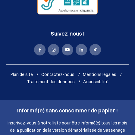
Suivez-nous !
La
La
La
La
La
Mairie
Mairie
Mairie
Mairie
Mairie
de
de
de
de
de
Plan de site
Contactez-nous
Mentions légales
Sassenage
Sassenage
Sassenage
Sassenage
Sassenage
Traitement des données
Accessibilité
sur
sur
sur
sur
sur
Facebook
Instagram
Youtube
LinkedIn
Tik
Informé(e) sans consommer de papier !
(nouvelle
(nouvelle
(nouvelle
(nouvelle
Tok
fenêtre)
fenêtre)
fenêtre)
fenêtre)
(nouvelle
Inscrivez-vous à notre liste pour être informé(e) tous les mois
de la publication de la version dématérialisée de Sassenage
fenêtre)