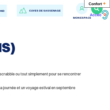
+
Confort
RECH
CUVES DE SASSENAGE
OND
SUR
Acceo
LE
MON ESPACE
SITE
NS)
s, scrabble ou tout simplement pour se rencontrer
 la journée et un voyage estival en septembre