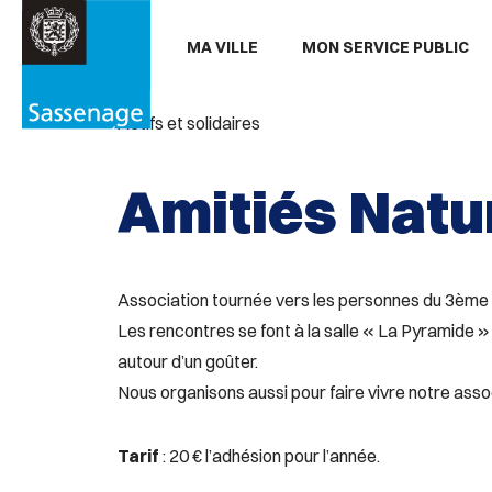
Aller au menu
Aller au contenu
Aller
MA VILLE
MON SERVICE PUBLIC
PARTAGER
Partager

sur
Actifs et solidaires
Facebook
Amitiés Natu
Association tournée vers les personnes du 3ème a
Les rencontres se font à la salle « La Pyramide 
autour d’un goûter.
Nous organisons aussi pour faire vivre notre assoc
Tarif
: 20 € l’adhésion pour l’année.