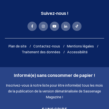
Suivez-nous !
La
La
La
La
La
Mairie
Mairie
Mairie
Mairie
Mairie
de
de
de
de
de
Plan de site
Contactez-nous
Mentions légales
Sassenage
Sassenage
Sassenage
Sassenage
Sassenage
Traitement des données
Accessibilité
sur
sur
sur
sur
sur
Facebook
Instagram
Youtube
LinkedIn
Tik
Informé(e) sans consommer de papier !
(nouvelle
(nouvelle
(nouvelle
(nouvelle
Tok
fenêtre)
fenêtre)
fenêtre)
fenêtre)
(nouvelle
Inscrivez-vous à notre liste pour être informé(e) tous les mois
de la publication de la version dématérialisée de Sassenage
fenêtre)
Magazine !
S'INSCRIRE