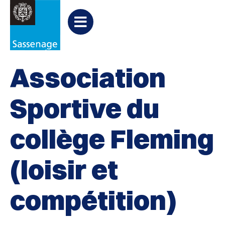
Aller au menu
Aller au contenu
PARTAGER
Partager
Aller à la recherche

Sports
sur
Menu
Facebook
Association
Sportive du
collège Fleming
(loisir et
compétition)