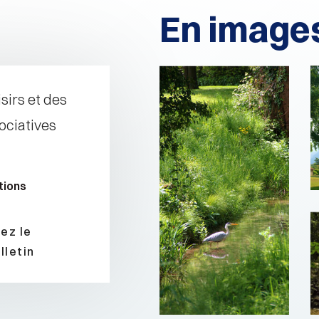
En image
sirs et des
ociatives
tions
ez le
lletin