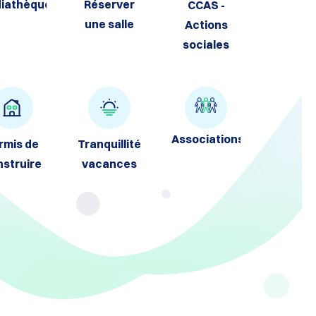
iathèque
Réserver
CCAS -
une salle
Actions
sociales
Associations
rmis de
Tranquillité
nstruire
vacances