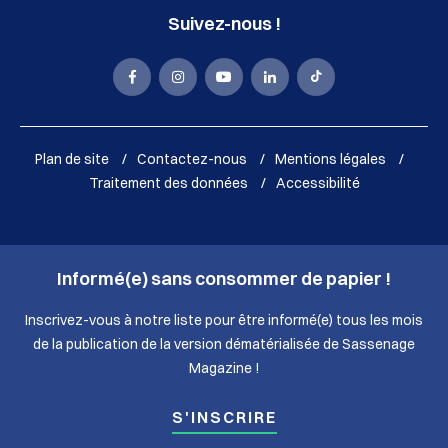
Suivez-nous !
La
La
La
La
La
Mairie
Mairie
Mairie
Mairie
Mairie
de
de
de
de
de
Plan de site
Contactez-nous
Mentions légales
Sassenage
Sassenage
Sassenage
Sassenage
Sassenage
Traitement des données
Accessibilité
sur
sur
sur
sur
sur
Facebook
Instagram
Youtube
LinkedIn
Tik
Informé(e) sans consommer de papier !
(nouvelle
(nouvelle
(nouvelle
(nouvelle
Tok
fenêtre)
fenêtre)
fenêtre)
fenêtre)
(nouvelle
Inscrivez-vous à notre liste pour être informé(e) tous les mois
de la publication de la version dématérialisée de Sassenage
fenêtre)
Magazine !
S'INSCRIRE