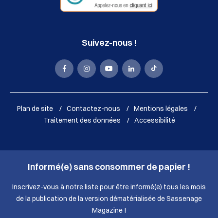
Suivez-nous !
La
La
La
La
La
Mairie
Mairie
Mairie
Mairie
Mairie
de
de
de
de
de
Plan de site
Contactez-nous
Mentions légales
Sassenage
Sassenage
Sassenage
Sassenage
Sassenage
Traitement des données
Accessibilité
sur
sur
sur
sur
sur
Facebook
Instagram
Youtube
LinkedIn
Tik
Informé(e) sans consommer de papier !
(nouvelle
(nouvelle
(nouvelle
(nouvelle
Tok
fenêtre)
fenêtre)
fenêtre)
fenêtre)
(nouvelle
Inscrivez-vous à notre liste pour être informé(e) tous les mois
de la publication de la version dématérialisée de Sassenage
fenêtre)
Magazine !