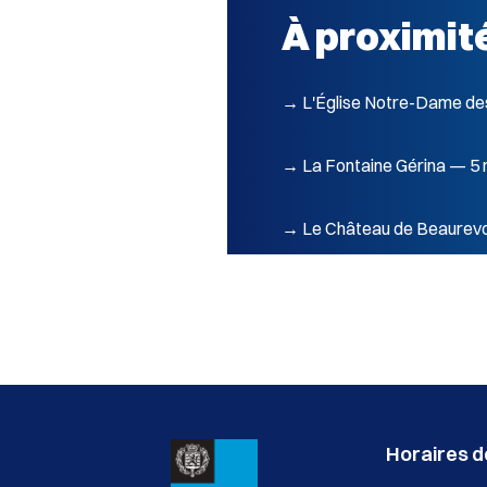
À proximit
→ L'Église Notre-Dame de
→ La Fontaine Gérina — 5 m
→ Le Château de Beaurevo
Horaires de