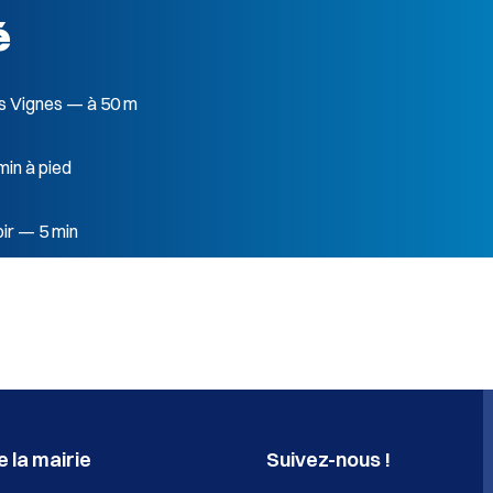
é
s Vignes — à 50 m
in à pied
ir — 5 min
 la mairie
Suivez-nous !