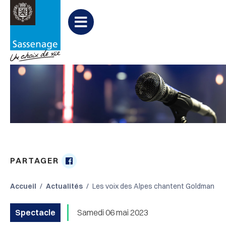
Aller au menu
Aller au contenu
Aller à la recherche
Menu
PARTAGER
Partager

sur
Accueil
Actualités
Les voix des Alpes chantent Goldman
Facebook
Spectacle
Samedi 06 mai 2023