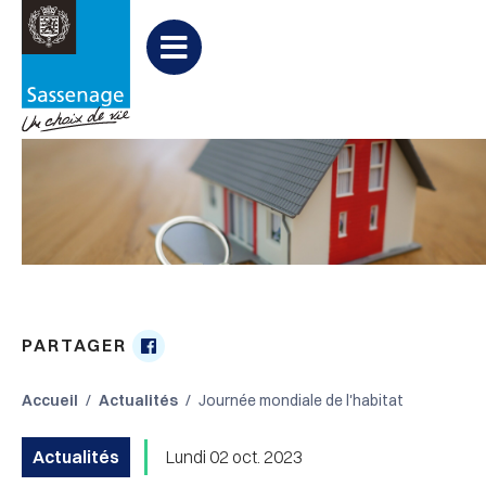
Aller au menu
Aller au contenu
Aller à la recherche
Menu
PARTAGER
Partager

sur
Accueil
Actualités
Journée mondiale de l'habitat
Facebook
Actualités
Lundi 02 oct. 2023