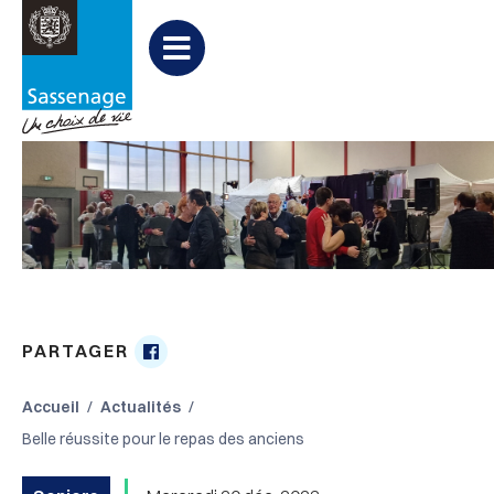
Aller au menu
Aller au contenu
Aller à la recherche
Menu
PARTAGER
Partager

sur
Accueil
Actualités
Facebook
Belle réussite pour le repas des anciens