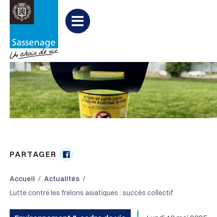
Aller au menu
Aller au contenu
Aller à la recherche
Menu
PARTAGER
Partager

sur
Accueil
Actualités
Facebook
Lutte contre les frelons asiatiques : succès collectif