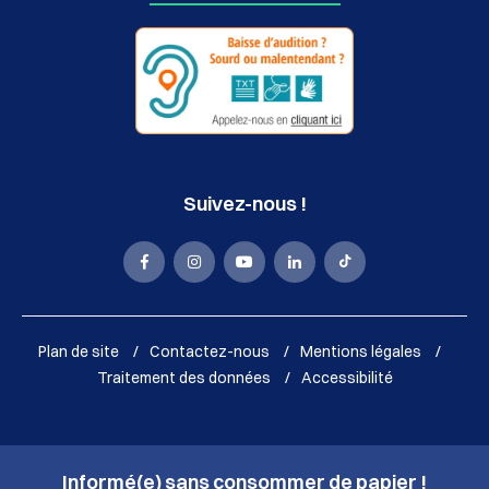
Suivez-nous !
La
La
La
La
La
Mairie
Mairie
Mairie
Mairie
Mairie
de
de
de
de
de
Plan de site
Contactez-nous
Mentions légales
Sassenage
Sassenage
Sassenage
Sassenage
Sassenage
Traitement des données
Accessibilité
sur
sur
sur
sur
sur
Facebook
Instagram
Youtube
LinkedIn
Tik
Informé(e) sans consommer de papier !
(nouvelle
(nouvelle
(nouvelle
(nouvelle
Tok