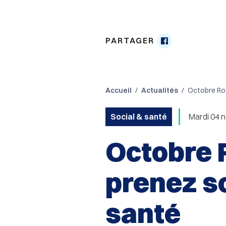
PARTAGER
Partager

sur
Facebook
Accueil
Actualités
Octobre Ros
Social & santé
Mardi 04 n
Octobre 
prenez so
santé