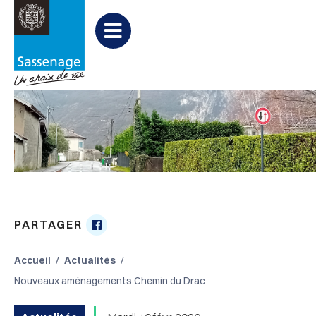
Aller au menu
Aller au contenu
Aller à la recherche
Menu
PARTAGER
Partager

sur
Accueil
Actualités
Facebook
Nouveaux aménagements Chemin du Drac