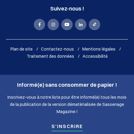
Suivez-nous !
La
La
La
La
La
Mairie
Mairie
Mairie
Mairie
Mairie
de
de
de
de
de
Plan de site
Contactez-nous
Mentions légales
Sassenage
Sassenage
Sassenage
Sassenage
Sassenage
Traitement des données
Accessibilité
sur
sur
sur
sur
sur
Facebook
Instagram
Youtube
LinkedIn
Tik
Informé(e) sans consommer de papier !
(nouvelle
(nouvelle
(nouvelle
(nouvelle
Tok
fenêtre)
fenêtre)
fenêtre)
fenêtre)
(nouvelle
Inscrivez-vous à notre liste pour être informé(e) tous les mois
de la publication de la version dématérialisée de Sassenage
fenêtre)
Magazine !
S'INSCRIRE