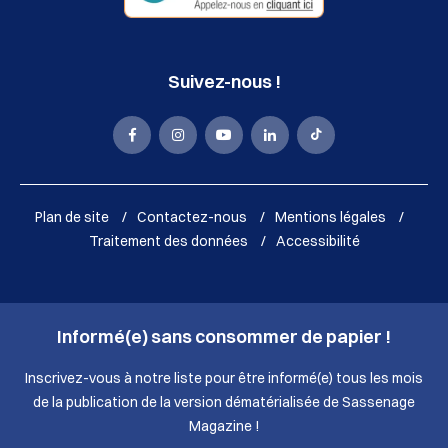
Suivez-nous !
La
La
La
La
La
Mairie
Mairie
Mairie
Mairie
Mairie
de
de
de
de
de
Plan de site
Contactez-nous
Mentions légales
Sassenage
Sassenage
Sassenage
Sassenage
Sassenage
Traitement des données
Accessibilité
sur
sur
sur
sur
sur
Facebook
Instagram
Youtube
LinkedIn
Tik
Informé(e) sans consommer de papier !
(nouvelle
(nouvelle
(nouvelle
(nouvelle
Tok
fenêtre)
fenêtre)
fenêtre)
fenêtre)
(nouvelle
Inscrivez-vous à notre liste pour être informé(e) tous les mois
de la publication de la version dématérialisée de Sassenage
fenêtre)
Magazine !