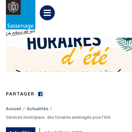
Aller au menu
Aller au contenu
Aller à la recherche
Menu
PARTAGER
Partager

sur
Accueil
Actualités
Facebook
Services municipaux : des horaires aménagés pour l'été