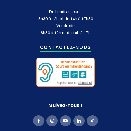
Du Lundi au jeudi :
8h30 à 12h et de 14h à 17h30
Vendredi :
8h30 à 12h et de 14h à 17h
CONTACTEZ-NOUS
Suivez-nous !
La
La
La
La
La
Mairie
Mairie
Mairie
Mairie
Mairie