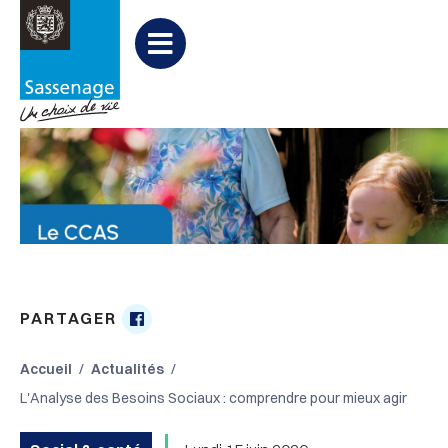
Aller au menu
Aller au contenu
Aller à la recherche
Menu
PARTAGER
Partager

sur
Accueil
Actualités
Facebook
L'Analyse des Besoins Sociaux : comprendre pour mieux agir