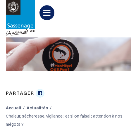
Aller au menu
Aller au contenu
Aller à la recherche
Menu
PARTAGER
Partager

sur
Accueil
Actualités
Facebook
Chaleur, sécheresse, vigilance : et si on faisait attention à nos
mégots ?