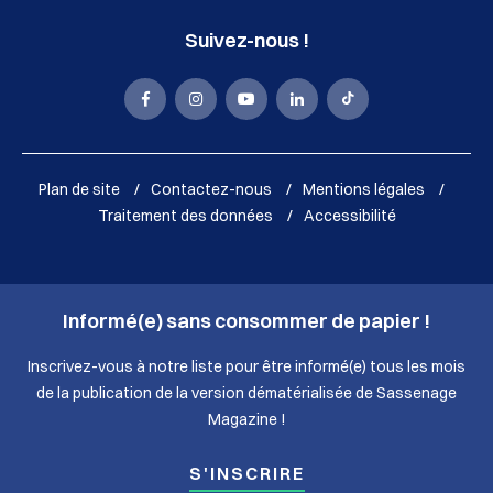
Suivez-nous !
La
La
La
La
La
Mairie
Mairie
Mairie
Mairie
Mairie
de
de
de
de
de
Plan de site
Contactez-nous
Mentions légales
Sassenage
Sassenage
Sassenage
Sassenage
Sassenage
Traitement des données
Accessibilité
sur
sur
sur
sur
sur
Facebook
Instagram
Youtube
LinkedIn
Tik
Informé(e) sans consommer de papier !
(nouvelle
(nouvelle
(nouvelle
(nouvelle
Tok
fenêtre)
fenêtre)
fenêtre)
fenêtre)
(nouvelle
Inscrivez-vous à notre liste pour être informé(e) tous les mois
de la publication de la version dématérialisée de Sassenage
fenêtre)
Magazine !
S'INSCRIRE