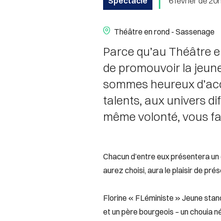
Spectacle
6 février de 2
Théâtre en rond - Sassenage
Parce qu’au Théâtre en
de promouvoir la jeun
sommes heureux d’accue
talents, aux univers di
même volonté, vous fair
Chacun d’entre eux présentera un ex
aurez choisi, aura le plaisir de pré
Florine « FLéministe » Jeune stan
et un père bourgeois – un chouia né