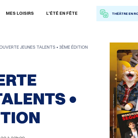
 à la recherche
MES LOISIRS
L'ÉTÉ EN FÊTE
THÉÂTRE EN R
OUVERTE JEUNES TALENTS • 3ÈME ÉDITION
U
ERTE
TALENTS •
ITION