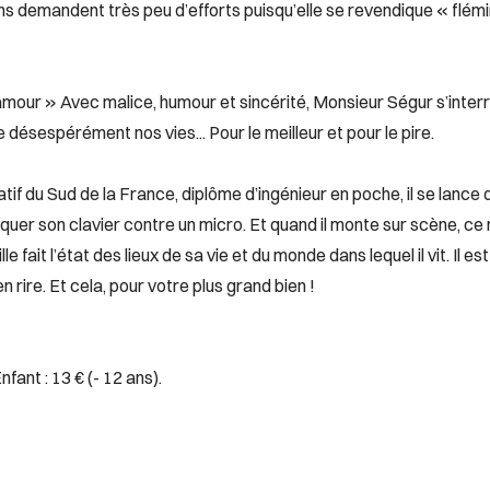
s demandent très peu d’efforts puisqu’elle se revendique « flémi
amour » Avec malice, humour et sincérité, Monsieur Ségur s’inter
 désespérément nos vies... Pour le meilleur et pour le pire.
Natif du Sud de la France, diplôme d’ingénieur en poche, il se lance
quer son clavier contre un micro. Et quand il monte sur scène, ce 
le fait l’état des lieux de sa vie et du monde dans lequel il vit. Il e
en rire. Et cela, pour votre plus grand bien !
 Enfant : 13 € (- 12 ans).