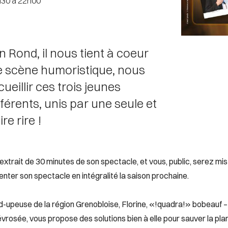
0h30 à 22h00
 Rond, il nous tient à coeur
e scène humoristique, nous
illir ces trois jeunes
fférents, unis par une seule et
e rire !
trait de 30 minutes de son spectacle, et vous, public, serez mis à
senter son spectacle en intégralité la saison prochaine.
d-upeuse de la région Grenobloise, Florine, «!quadra!» bobeauf
vrosée, vous propose des solutions bien à elle pour sauver la plan