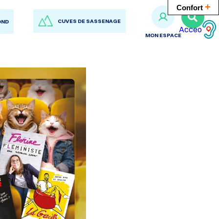
+
Confort
RECH
CUVES DE SASSENAGE
OND
SUR
Acceo
LE
MON ESPACE
SITE