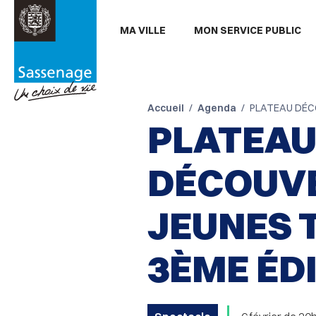
Aller au menu
Aller au contenu
Aller
MA VILLE
MON SERVICE PUBLIC
PARTAGER
Partager

sur
Facebook
Accueil
Agenda
PLATEAU DÉC
PLATEA
DÉCOUV
JEUNES 
3ÈME ÉD