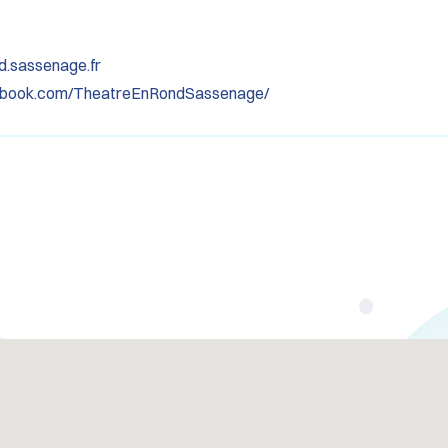
nd.sassenage.fr
ebook.com/TheatreEnRondSassenage/