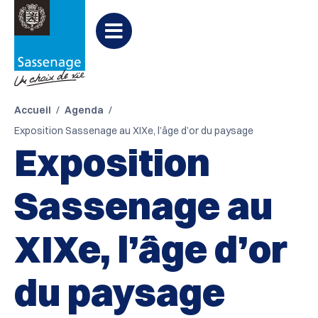
Aller au menu
Aller au contenu
PARTAGER
Partager

Aller à la recherche
sur
Menu
Facebook
Accueil
Agenda
Exposition Sassenage au XIXe, l’âge d’or du paysage
Exposition
Sassenage au
XIXe, l’âge d’or
du paysage