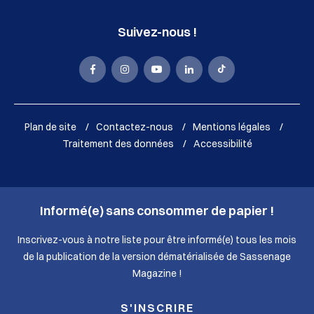
Suivez-nous !
La
La
La
La
La
Mairie
Mairie
Mairie
Mairie
Mairie
de
de
de
de
de
Plan de site
Contactez-nous
Mentions légales
Sassenage
Sassenage
Sassenage
Sassenage
Sassenage
Traitement des données
Accessibilité
sur
sur
sur
sur
sur
Facebook
Instagram
Youtube
LinkedIn
Tik
Informé(e) sans consommer de papier !
(nouvelle
(nouvelle
(nouvelle
(nouvelle
Tok
fenêtre)
fenêtre)
fenêtre)
fenêtre)
(nouvelle
Inscrivez-vous à notre liste pour être informé(e) tous les mois
de la publication de la version dématérialisée de Sassenage
fenêtre)
Magazine !
S'INSCRIRE