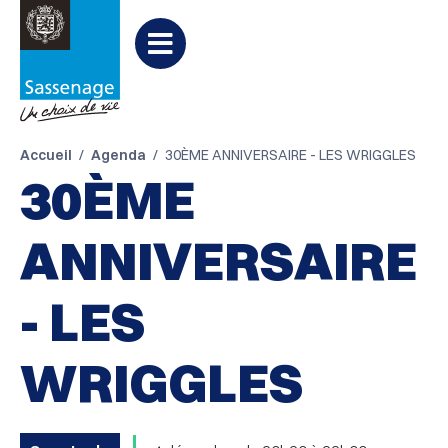
Aller au menu
Aller au contenu
PARTAGER
Partager

Aller à la recherche
sur
Menu
Facebook
Accueil
Agenda
30ÈME ANNIVERSAIRE - LES WRIGGLES
30ÈME
ANNIVERSAIRE
- LES
WRIGGLES