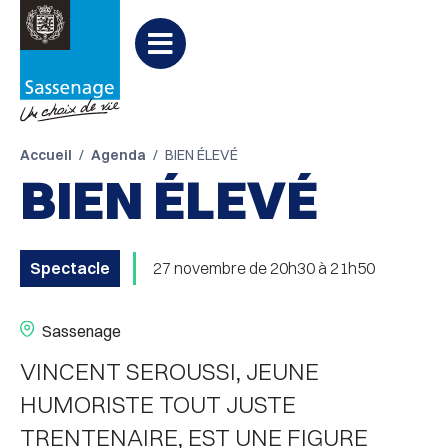
Aller au menu
Aller au contenu
PARTAGER
Partager

Aller à la recherche
sur
Menu
Facebook
Accueil
Agenda
BIEN ÉLEVÉ
BIEN ÉLEVÉ
Spectacle
27 novembre de 20h30 à 21h50
Sassenage
VINCENT SEROUSSI, JEUNE
HUMORISTE TOUT JUSTE
TRENTENAIRE, EST UNE FIGURE