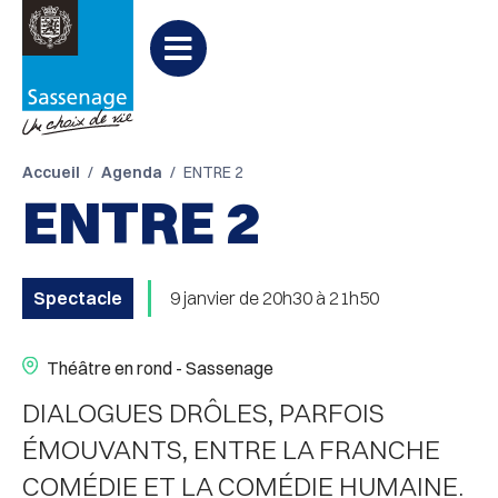
Aller au menu
Aller au contenu
PARTAGER
Partager

Aller à la recherche
sur
Menu
Facebook
Accueil
Agenda
ENTRE 2
ENTRE 2
Spectacle
9 janvier de 20h30 à 21h50
Théâtre en rond - Sassenage
DIALOGUES DRÔLES, PARFOIS
ÉMOUVANTS, ENTRE LA FRANCHE
COMÉDIE ET LA COMÉDIE HUMAINE.