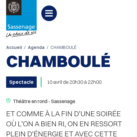
Aller au menu
Aller au contenu
PARTAGER
Partager

Aller à la recherche
sur
Menu
Facebook
Accueil
Agenda
CHAMBOULÉ
CHAMBOULÉ
Spectacle
10 avril de 20h30 à 22h00
Théâtre en rond - Sassenage
ET COMME À LA FIN D’UNE SOIRÉE
OÙ L’ON A BIEN RI, ON EN RESSORT
PLEIN D’ÉNERGIE ET AVEC CETTE