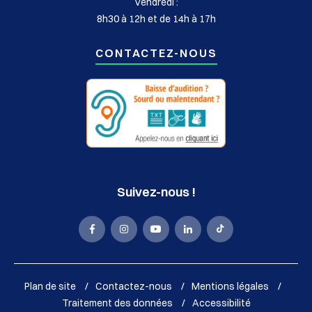
Vendredi :
8h30 à 12h et de 14h à 17h
CONTACTEZ-NOUS
Suivez-nous !
La
La
La
La
La
Mairie
Mairie
Mairie
Mairie
Mairie
de
de
de
de
de
Plan de site
Contactez-nous
Mentions légales
Sassenage
Sassenage
Sassenage
Sassenage
Sassenage
Traitement des données
Accessibilité