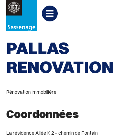
Aller au menu
Aller au contenu
PARTAGER
Partager
Aller à la recherche

Agences immobilières
sur
Menu
Facebook
PALLAS
RENOVATION
Rénovation immobilière
Coordonnées
La résidence Allée K 2 – chemin de Fontain