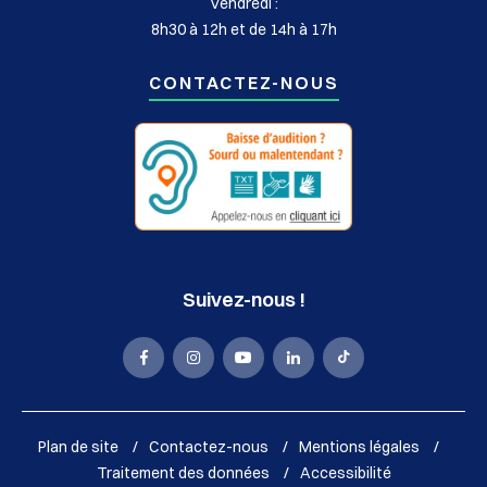
Vendredi :
8h30 à 12h et de 14h à 17h
CONTACTEZ-NOUS
Suivez-nous !
La
La
La
La
La
Mairie
Mairie
Mairie
Mairie
Mairie
de
de
de
de
de
Plan de site
Contactez-nous
Mentions légales
Sassenage
Sassenage
Sassenage
Sassenage
Sassenage
Traitement des données
Accessibilité