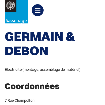
Aller au menu
Aller au contenu
PARTAGER
Partager
Aller à la recherche

Bâtiments
sur
Menu
Facebook
GERMAIN &
DEBON
Electricité (montage, assemblage de matériel)
Coordonnées
7 Rue Champollion