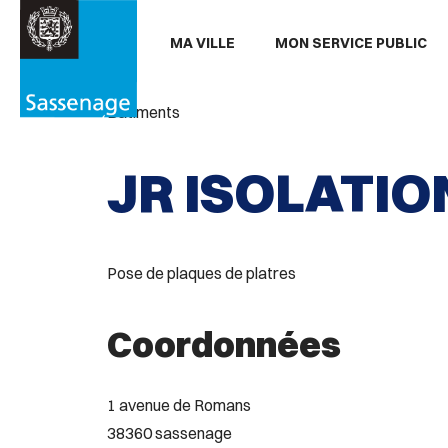
Aller au menu
Aller au contenu
Aller
MA VILLE
MON SERVICE PUBLIC
PARTAGER
Partager

sur
Bâtiments
Facebook
JR ISOLATIO
Pose de plaques de platres
Coordonnées
1 avenue de Romans
38360 sassenage