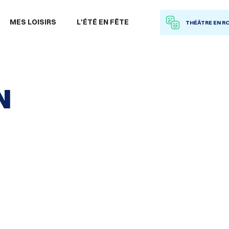
 à la recherche
MES LOISIRS
L'ÉTÉ EN FÊTE
THÉÂTRE EN R
N