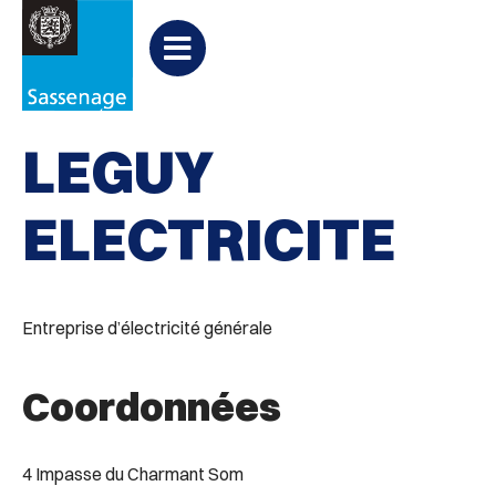
Aller au menu
Aller au contenu
PARTAGER
Partager
Aller à la recherche

Bâtiments
sur
Menu
Facebook
LEGUY
ELECTRICITE
Entreprise d’électricité générale
Coordonnées
4 Impasse du Charmant Som