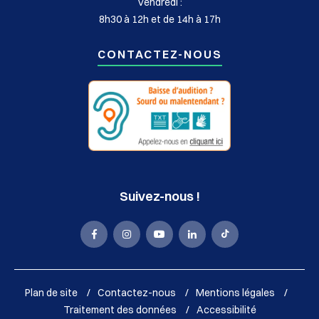
Vendredi :
8h30 à 12h et de 14h à 17h
CONTACTEZ-NOUS
Suivez-nous !
La
La
La
La
La
Mairie
Mairie
Mairie
Mairie
Mairie
de
de
de
de
de
Plan de site
Contactez-nous
Mentions légales
Sassenage
Sassenage
Sassenage
Sassenage
Sassenage
Traitement des données
Accessibilité