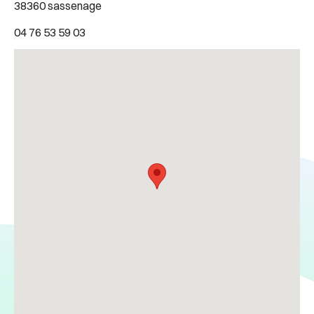
38360 sassenage
04 76 53 59 03