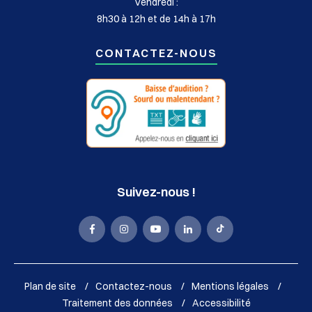
Vendredi :
8h30 à 12h et de 14h à 17h
CONTACTEZ-NOUS
Suivez-nous !
La
La
La
La
La
Mairie
Mairie
Mairie
Mairie
Mairie
de
de
de
de
de
Plan de site
Contactez-nous
Mentions légales
Sassenage
Sassenage
Sassenage
Sassenage
Sassenage
Traitement des données
Accessibilité