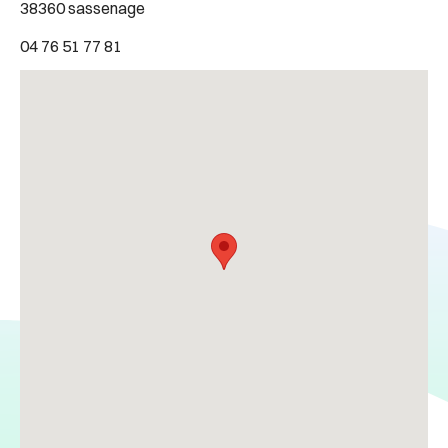
38360 sassenage
04 76 51 77 81