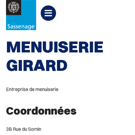
Aller au menu
Aller au contenu
PARTAGER
Partager
Aller à la recherche

Bâtiments
sur
Menu
Facebook
MENUISERIE
GIRARD
Entreprise de menuiserie
Coordonnées
3B Rue du Sornin