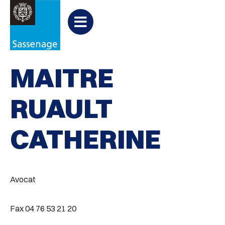
Aller au menu
Aller au contenu
PARTAGER
Partager
Aller à la recherche

Cabinets de notaires et avocats
sur
Menu
Facebook
MAITRE
RUAULT
CATHERINE
Avocat
Fax 04 76 53 21 20