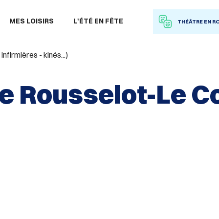
 à la recherche
MES LOISIRS
L'ÉTÉ EN FÊTE
THÉÂTRE EN R
irmières - kinés...)
ie Rousselot-Le C