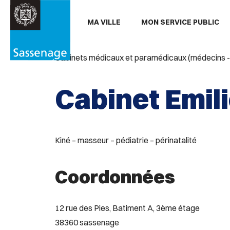
Aller au menu
Aller au contenu
Aller
MA VILLE
MON SERVICE PUBLIC
PARTAGER
Partager

sur
Cabinets médicaux et paramédicaux (médecins - inf
Facebook
Cabinet Emil
Kiné – masseur – pédiatrie – périnatalité
Coordonnées
12 rue des Pies, Batiment A, 3ème étage
38360 sassenage