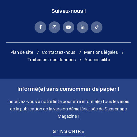
Suivez-nous !
La
La
La
La
La
Mairie
Mairie
Mairie
Mairie
Mairie
de
de
de
de
de
Plan de site
Contactez-nous
Mentions légales
Sassenage
Sassenage
Sassenage
Sassenage
Sassenage
Traitement des données
Accessibilité
sur
sur
sur
sur
sur
Facebook
Instagram
Youtube
LinkedIn
Tik
Informé(e) sans consommer de papier !
(nouvelle
(nouvelle
(nouvelle
(nouvelle
Tok
fenêtre)
fenêtre)
fenêtre)
fenêtre)
(nouvelle
Inscrivez-vous à notre liste pour être informé(e) tous les mois
de la publication de la version dématérialisée de Sassenage
fenêtre)
Magazine !
S'INSCRIRE