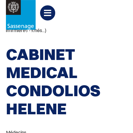
Aller au menu
Aller au contenu
PARTAGER
Partager
Aller à la recherche

Cabinets médicaux et paramédicaux (médecins -
sur
Menu
infirmières - kinés...)
Facebook
CABINET
MEDICAL
CONDOLIOS
HELENE
Médecins