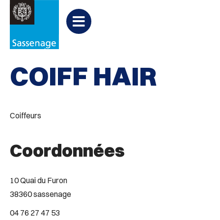
Aller au menu
Aller au contenu
PARTAGER
Partager
Aller à la recherche

Coiffure
sur
Menu
Facebook
COIFF HAIR
Coiffeurs
Coordonnées
10 Quai du Furon
38360 sassenage
04 76 27 47 53