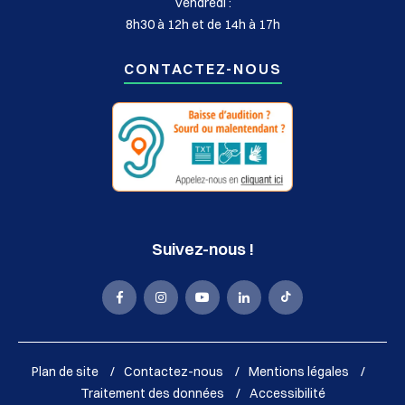
Vendredi :
8h30 à 12h et de 14h à 17h
CONTACTEZ-NOUS
Suivez-nous !
La
La
La
La
La
Mairie
Mairie
Mairie
Mairie
Mairie
de
de
de
de
de
Plan de site
Contactez-nous
Mentions légales
Sassenage
Sassenage
Sassenage
Sassenage
Sassenage
Traitement des données
Accessibilité