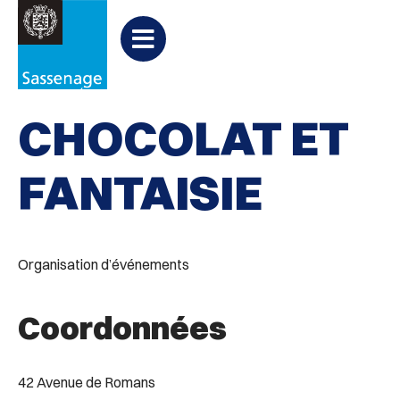
Aller au menu
Aller au contenu
PARTAGER
Partager
Aller à la recherche

Divers
sur
Menu
Facebook
CHOCOLAT ET
FANTAISIE
Organisation d’événements
Coordonnées
42 Avenue de Romans