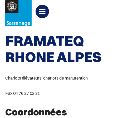
Aller au menu
Aller au contenu
PARTAGER
Partager
Aller à la recherche

Divers
sur
Menu
Facebook
FRAMATEQ
RHONE ALPES
Chariots élévateurs, chariots de manutention
Fax 04 76 27 02 21
Coordonnées