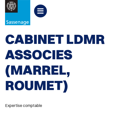
Aller au menu
Aller au contenu
PARTAGER
Partager
Aller à la recherche

Experts comptables
sur
Menu
Facebook
CABINET LDMR
ASSOCIES
(MARREL,
ROUMET)
Expertise comptable