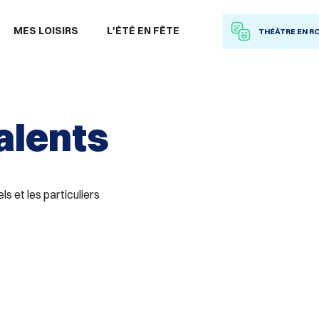
 à la recherche
MES LOISIRS
L'ÉTÉ EN FÊTE
THÉÂTRE EN R
alents
s et les particuliers