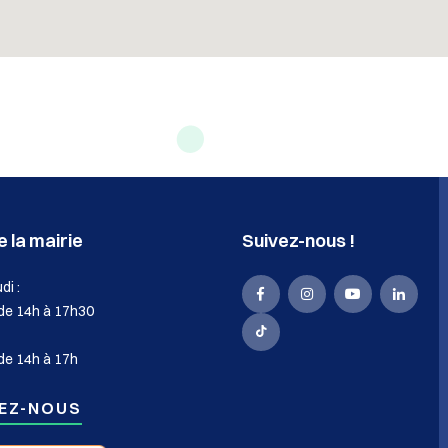
 la mairie
Suivez-nous !
di :
La
La
La
La
 de 14h à 17h30
Mairie
Mairie
Mairie
Mairie
La
de 14h à 17h
de
de
de
de
Mairie
Sassenage
Sassenage
Sassenage
Sasse
de
EZ-NOUS
sur
sur
sur
sur
Sassenage