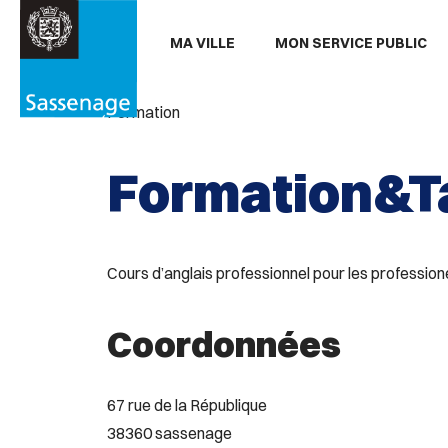
Aller au menu
Aller au contenu
Aller
MA VILLE
MON SERVICE PUBLIC
PARTAGER
Partager

sur
Formation
Facebook
Formation&T
Cours d’anglais professionnel pour les professionel
Coordonnées
67 rue de la République
38360 sassenage