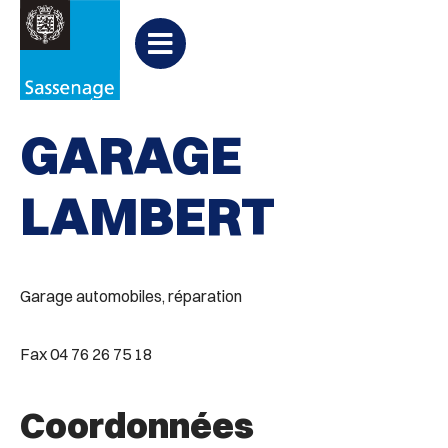
Aller au menu
Aller au contenu
PARTAGER
Partager
Aller à la recherche

Garages - Réparation - Contrôle
sur
Menu
Facebook
GARAGE
LAMBERT
Garage automobiles, réparation
Fax 04 76 26 75 18
Coordonnées