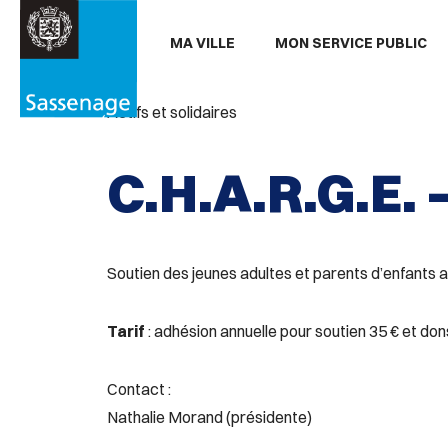
Aller au menu
Aller au contenu
Aller
MA VILLE
MON SERVICE PUBLIC
PARTAGER
Partager

sur
Actifs et solidaires
Facebook
C.H.A.R.G.E. –
Soutien des jeunes adultes et parents d’enfants
Tarif
: adhésion annuelle pour soutien 35 € et dons
Contact :
Nathalie Morand (présidente)