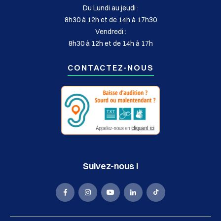
Du Lundi au jeudi :
8h30 à 12h et de 14h à 17h30
Vendredi :
8h30 à 12h et de 14h à 17h
CONTACTEZ-NOUS
Suivez-nous !
La
La
La
La
La
Mairie
Mairie
Mairie
Mairie
Mairie