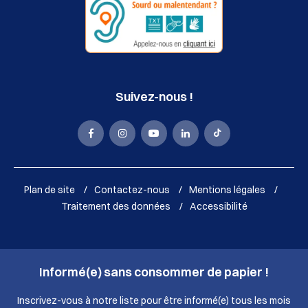
Suivez-nous !
La
La
La
La
La
Mairie
Mairie
Mairie
Mairie
Mairie
de
de
de
de
de
Plan de site
Contactez-nous
Mentions légales
Sassenage
Sassenage
Sassenage
Sassenage
Sassenage
Traitement des données
Accessibilité
sur
sur
sur
sur
sur
Facebook
Instagram
Youtube
LinkedIn
Tik
Informé(e) sans consommer de papier !
(nouvelle
(nouvelle
(nouvelle
(nouvelle
Tok
fenêtre)
fenêtre)
fenêtre)
fenêtre)
(nouvelle
Inscrivez-vous à notre liste pour être informé(e) tous les mois