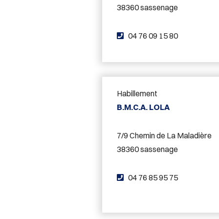
38360 sassenage
T
04 76 09 15 80
é
l
é
p
Habillement
h
B.M.C.A. LOLA
o
n
7/9 Chemin de La Maladière
e
38360 sassenage
:
T
04 76 85 95 75
é
l
é