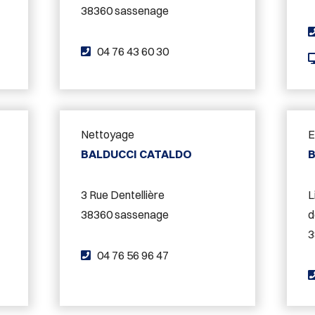
38360 sassenage
T
04 76 43 60 30
é
l
é
p
Nettoyage
E
h
BALDUCCI CATALDO
o
n
3 Rue Dentellière
L
e
38360 sassenage
d
:
3
T
04 76 56 96 47
é
l
é