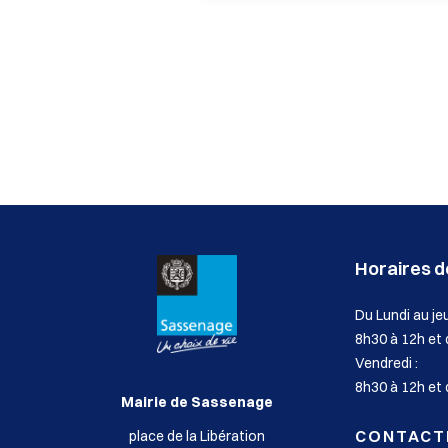
p
h
o
n
e
:
Horaires de
Du Lundi au jeu
8h30 à 12h et
Vendredi :
8h30 à 12h et 
Mairie de Sassenage
CONTACT
place de la Libération