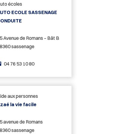
uto écoles
h
AUTO ECOLE SASSENAGE
o
CONDUITE
n
e
5 Avenue de Romans – Bât B
:
8360 sassenage
T
04 76 53 10 80
é
l
é
ide aux personnes
p
zaé la vie facile
h
o
5 avenue de Romans
n
8360 sassenage
e