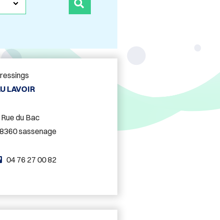
TROUVER
ressings
U LAVOIR
 Rue du Bac
8360 sassenage
T
04 76 27 00 82
é
l
é
p