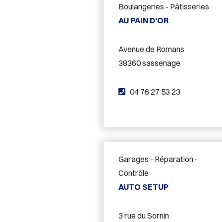
Boulangeries - Pâtisseries
h
AU PAIN D’OR
o
n
Avenue de Romans
e
38360 sassenage
:
T
04 76 27 53 23
é
l
é
p
Garages - Réparation -
h
Contrôle
o
AUTO SETUP
n
e
3 rue du Sornin
: