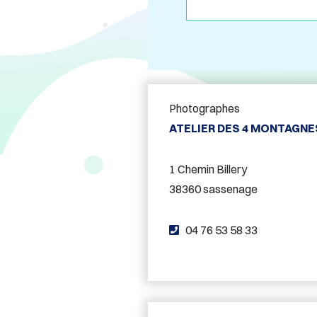
Photographes
ATELIER DES 4 MONTAGNE
1 Chemin Billery
38360 sassenage
T
04 76 53 58 33
é
l
é
p