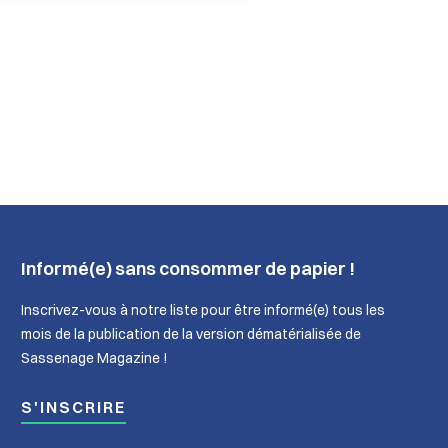
é
p
h
o
n
e
:
Informé(e) sans consommer de papier !
Inscrivez-vous à notre liste pour être informé(e) tous les
mois de la publication de la version dématérialisée de
Sassenage Magazine !
S'INSCRIRE
nage