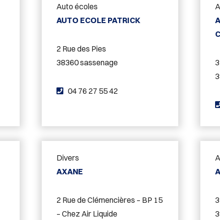
Auto écoles
A
p
AUTO ECOLE PATRICK
h
o
2 Rue des Pies
n
38360 sassenage
3
e
3
:
T
04 76 27 55 42
é
l
é
p
Divers
A
h
AXANE
A
o
n
2 Rue de Clémencières – BP 15
3
e
– Chez Air Liquide
3
: