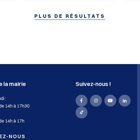
p
PLUS DE RÉSULTATS
h
o
n
e
:
 la mairie
Suivez-nous !
di :
La
La
La
La
 de 14h à 17h30
Mairie
Mairie
Mairie
Mairie
La
de 14h à 17h
de
de
de
de
Mairie
Sassenage
Sassenage
Sassenage
Sasse
de
EZ-NOUS