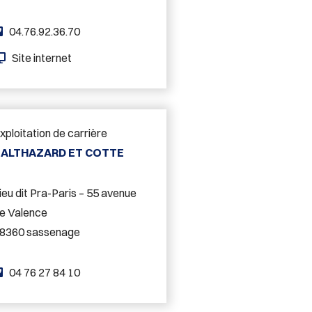
:
T
04.76.92.36.70
é
S
Site internet
l
i
é
t
p
e
h
xploitation de carrière
w
o
BALTHAZARD ET COTTE
e
n
b
e
ieu dit Pra-Paris – 55 avenue
:
:
e Valence
8360 sassenage
T
04 76 27 84 10
é
l