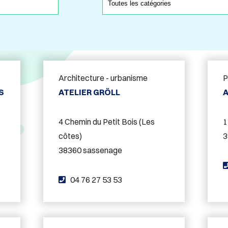
Architecture - urbanisme
P
S
ATELIER GRÖLL
A
4 Chemin du Petit Bois (Les
1
côtes)
3
38360 sassenage
T
04 76 27 53 53
é
l
é