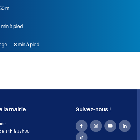
50 m
min à pied
ge — 8 min à pied
 la mairie
Suivez-nous !
di :
La
La
La
La
 de 14h à 17h30
Mairie
Mairie
Mairie
Mairie
La