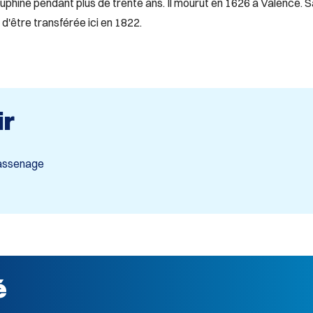
phiné pendant plus de trente ans. Il mourut en 1626 à Valence. S
d'être transférée ici en 1822.
ir
Sassenage
é