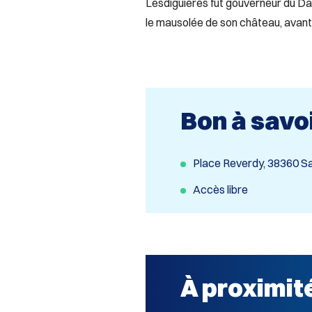
Lesdiguières fut gouverneur du Dau
le mausolée de son château, avant 
Bon à savo
Place Reverdy, 38360 
Accès libre
À proximit